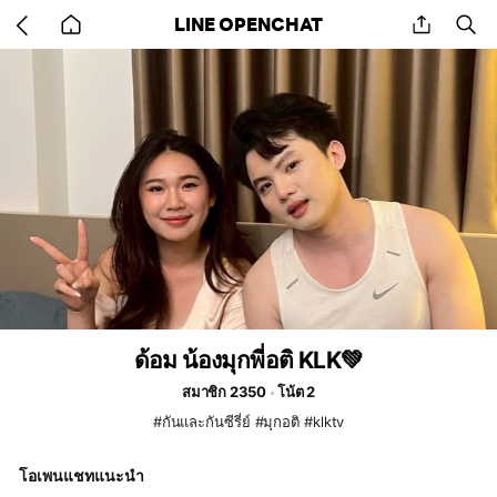
Go
share
se
LINE OPENCHAT
back
to
home
ด้อม น้องมุกพี่อติ KLK💚
สมาชิก 2350
โน้ต 2
#กันและกันซีรี่ย์ #มุกอติ #klktv
โอเพนแชทแนะนำ