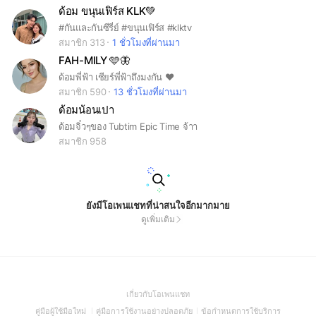
ด้อม ขนุนเฟิร์ส KLK💚
#กันและกันซีรี่ย์ #ขนุนเฟิร์ส #klktv
สมาชิก 313
1 ชั่วโมงที่ผ่านมา
FAH-MILY 🩵🦋
ด้อมพี่ฟ้า เชียร์พี่ฟ้าถึงมงกัน ❤️
สมาชิก 590
13 ชั่วโมงที่ผ่านมา
ด้อมน้อนเปา
ด้อมจิ๋วๆของ Tubtim Epic Time จ้าา
สมาชิก 958
ยังมีโอเพนแชทที่น่าสนใจอีกมากมาย
ดูเพิ่มเติม
(Open
เกี่ยวกับโอเพนแชท
in
(Open
(Open
(Open
คู่มือผู้ใช้มือใหม่
คู่มือการใช้งานอย่างปลอดภัย
ข้อกำหนดการใช้บริการ