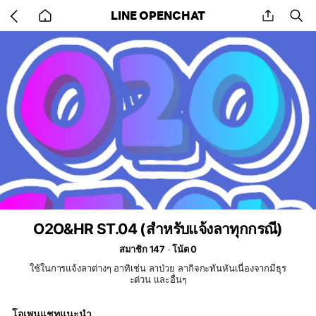
Go
share
se
LINE OPENCHAT
back
to
home
O2O&HR ST.04 (สำหรับแจ้งลาทุกกรณี)
สมาชิก 147
โน้ต 0
ใช้ในการแจ้งลาต่างๆ อาทิเช่น ลาป่วย ลากิจกะทันหันเนื่องจากมีธุร
ะด่วน และอื่นๆ
โอเพนแชทแนะนำ