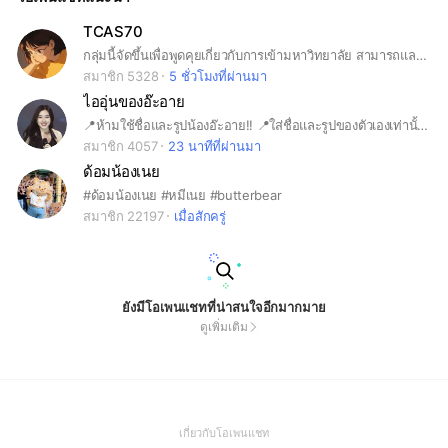
TCAS70
กลุ่มนี้จัดขึ้นเพื่อพูดคุยเกี่ยวกับการเข้ามหาวิทยาลัย สามารถแลกเปลี่ยนข้อมูลและความรู้ได้เลยค่ะ #dek70 #dek71 #dek72 #เด็กซิ่ว
สมาชิก 5328
5 ชั่วโมงที่ผ่านมา
ไออุ่นของอ๊ะอาย
📍ห้ามใช้ชื่อและรูปน้องอ๊ะอาย!! 📍ใส่ชื่อและรูปของตัวเองเท่านั้น! 📍ตอบคำถามก่อนส่งคำขอ 📍เข้ามาแล้วอ่านกฎและปฏิบัติตามด้วยนะคะ
สมาชิก 4057
23 นาทีที่ผ่านมา
ด้อมน้องเนย
#ด้อมน้องเนย #หมีเนย #butterbear
สมาชิก 22197
เมื่อสักครู่
ยังมีโอเพนแชทที่น่าสนใจอีกมากมาย
ดูเพิ่มเติม
(Open
เกี่ยวกับโอเพนแชท