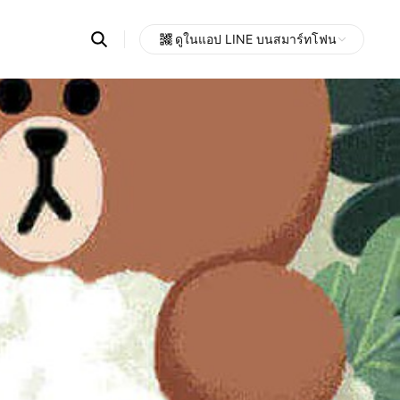
Search
ดูในแอป LINE บนสมาร์ทโฟน
OpenChats
Open
or
search
messages
area