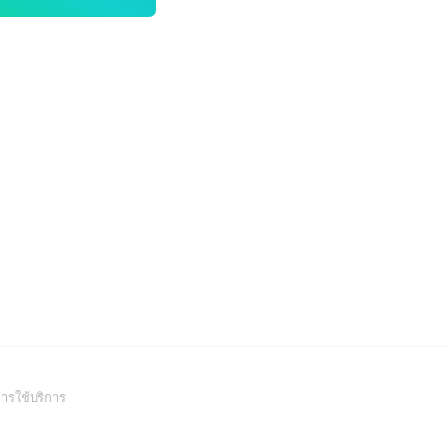
(Open
ารใช้บริการ
in
a