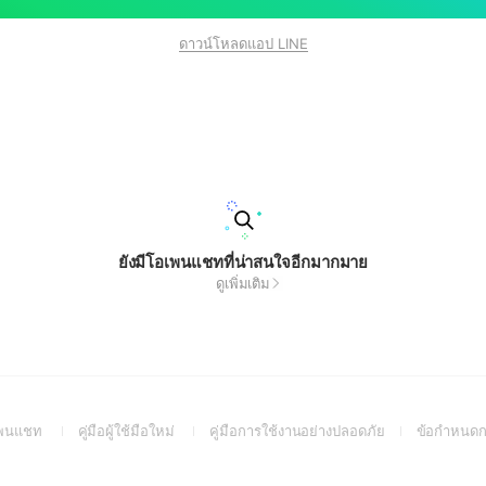
ดาวน์โหลดแอป LINE
ยังมีโอเพนแชทที่น่าสนใจอีกมากมาย
ดูเพิ่มเติม
(Open
(Open
(Open
อเพนแชท
คู่มือผู้ใช้มือใหม่
คู่มือการใช้งานอย่างปลอดภัย
ข้อกำหนดก
in
in
in
a
a
a