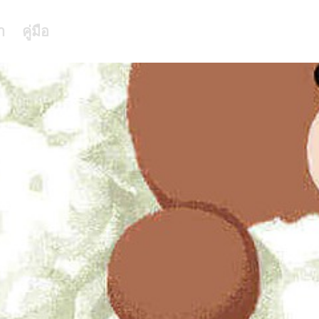
า
คู่มือ