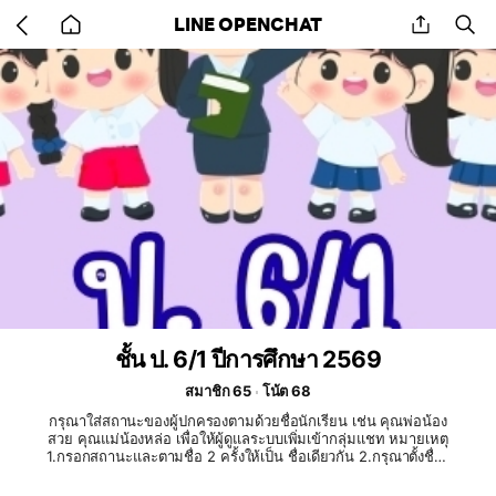
Go
share
se
LINE OPENCHAT
back
to
home
ชั้น ป. 6/1 ปีการศึกษา 2569
สมาชิก 65
โน้ต 68
กรุณาใส่สถานะของผู้ปกครองตามด้วยชื่อนักเรียน เช่น คุณพ่อน้อง
สวย คุณแม่น้องหล่อ เพื่อให้ผู้ดูแลระบบเพิ่มเข้ากลุ่มแชท หมายเหตุ
1.กรอกสถานะและตามชื่อ 2 ครั้งให้เป็น ชื่อเดียวกัน 2.กรุณาตั้งชื่อใ
ห้