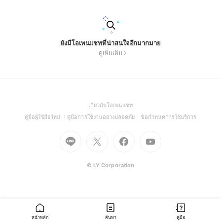
ยังมีโอเพนแชทที่น่าสนใจอีกมากมาย
ดูเพิ่มเติม
(Open
เกี่ยวกับโอเพนแชท
in
(Open
(Open
(Open
คู่มือผู้ใช้มือใหม่
คู่มือการใช้งานอย่างปลอดภัย
ข้อกำหนดการใช้บริการ
a
in
in
in
Go
Go
Go
new
Go
a
a
a
to
to
to
window)
to
new
new
new
Line
X
Facebook
Youtube
window)
window)
window)
(Open
(Open
(Open
(Open
© LY Corporation
in
in
in
in
a
a
a
a
new
new
new
new
window)
window)
window)
window)
หน้าหลัก
ค้นหา
คู่มือ