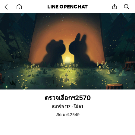
Go
share
se
LINE OPENCHAT
back
to
home
ตรวจเลือกฯ2570
สมาชิก 117
โน้ต 1
เกิด พ.ศ.2549