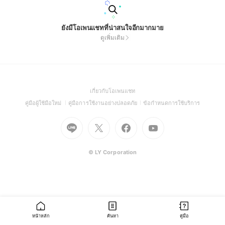
ยังมีโอเพนแชทที่น่าสนใจอีกมากมาย
ดูเพิ่มเติม
(Open
เกี่ยวกับโอเพนแชท
in
(Open
(Open
(Open
คู่มือผู้ใช้มือใหม่
คู่มือการใช้งานอย่างปลอดภัย
ข้อกำหนดการใช้บริการ
a
in
in
in
Go
Go
Go
new
Go
a
a
a
to
to
to
window)
to
new
new
new
Line
X
Facebook
Youtube
window)
window)
window)
(Open
(Open
(Open
(Open
© LY Corporation
in
in
in
in
a
a
a
a
new
new
new
new
window)
window)
window)
window)
หน้าหลัก
ค้นหา
คู่มือ