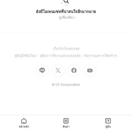
ยังมีโอเพนแชทที่น่าสนใจอีกมากมาย
ดูเพิ่มเติม
(Open
เกี่ยวกับโอเพนแชท
in
(Open
(Open
(Open
คู่มือผู้ใช้มือใหม่
คู่มือการใช้งานอย่างปลอดภัย
ข้อกำหนดการใช้บริการ
a
in
in
in
Go
Go
Go
new
Go
a
a
a
to
to
to
window)
to
new
new
new
Line
X
Facebook
Youtube
window)
window)
window)
(Open
(Open
(Open
(Open
© LY Corporation
in
in
in
in
a
a
a
a
new
new
new
new
window)
window)
window)
window)
หน้าหลัก
ค้นหา
คู่มือ