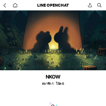
Go
share
se
LINE OPENCHAT
back
to
home
NKOW
สมาชิก 1
โน้ต 0