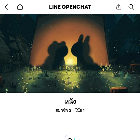
Go
share
se
LINE OPENCHAT
back
to
home
หนัง
สมาชิก 3
โน้ต 1