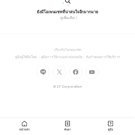
ยังมีโอเพนแชทที่น่าสนใจอีกมากมาย
ดูเพิ่มเติม
(Open
เกี่ยวกับโอเพนแชท
in
(Open
(Open
(Open
คู่มือผู้ใช้มือใหม่
คู่มือการใช้งานอย่างปลอดภัย
ข้อกำหนดการใช้บริการ
a
in
in
in
Go
Go
Go
new
Go
a
a
a
to
to
to
window)
to
new
new
new
Line
X
Facebook
Youtube
window)
window)
window)
(Open
(Open
(Open
(Open
© LY Corporation
in
in
in
in
a
a
a
a
new
new
new
new
window)
window)
window)
window)
หน้าหลัก
ค้นหา
คู่มือ