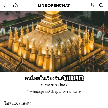
Go
share
se
LINE OPENCHAT
back
to
home
คนไทยในเวียงจันท์🇹🇭🇱🇦
สมาชิก 376
โน้ต 2
สำหรับพูดคุย แชร์ข้อมูลและข่าวสารต่างๆ
โอเพนแชทแนะนำ