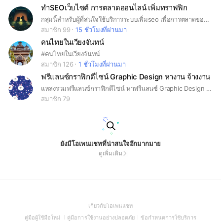
ทำSEOเว็บไซต์ การตลาดออนไลน์ เพิ่มทราฟฟิก
กลุ่มนี้สำหรับผู้ที่สนใจใช้บริการระบบเพิ่มseo เพื่อการตลาดของspinrank โดยที่ผู้ใช้งานสามารถดันเว็บไซต์ของตัวเองให้ติดหน้าแรกgoogleเองได้อย่างง่ายดาย ในราคาที่คุ้มค่า ระบบออแกนิกตรวจสอบได้ใน google analytics ใช้งานได้ทั้งแบบทั่วไปและแบบธุรกิจค่ะ
สมาชิก 99
15 ชั่วโมงที่ผ่านมา
คนไทยในเวียงจันทน์
#คนไทยในเวียงจันทน์
สมาชิก 126
1 ชั่วโมงที่ผ่านมา
ฟรีแลนซ์กราฟิกดีไซน์ Graphic Design หางาน จ้างงาน
แหล่งรวมฟรีแลนซ์กราฟิกดีไซน์ หาฟรีแลนซ์ Graphic Design ออกแบบโลโก้ เว็บไซต์ นามบัตร โบวชัวร์ ออกแบบโปรไฟล์บริษัท ออกแบบแบนเนอร์ วาดภาพการ์ตูน ออกแบบสติ๊กเกอร์ไลน์ ออกแบบ UX/UI แพทเทิร์นเสื้อผ้า ลายสัก
สมาชิก 79
ยังมีโอเพนแชทที่น่าสนใจอีกมากมาย
ดูเพิ่มเติม
(Open
เกี่ยวกับโอเพนแชท
in
(Open
(Open
(Open
คู่มือผู้ใช้มือใหม่
คู่มือการใช้งานอย่างปลอดภัย
ข้อกำหนดการใช้บริการ