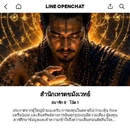
Go
share
se
LINE OPENCHAT
back
to
home
สำนักเทรดขมังเวทย์
สมาชิก 9
โน้ต 1
ประกาศจากผู้ใหญ่บ้านนะครับ การลงทุนในตลาดไม่ว่าจะหุ้น Fore
xหรือGold และสินทรัพย์ทางการเงินทุกรูปแบบมีความเสี่ยง ผู้ลงทุน
ควรศึกษาข้อมูลและทำความเข้าใจถึงความเสี่ยงก่อนตัดสินใจลงทุ
นนะครับ สัญญาณการเทรดข่าวสารและข้อมูลต่างๆที่เผยแพร่ในกลุ่
มนี้ เป็นเพียงแนวทางในการวิเคราะห์ตลาดเท่านั้น แม้แต่ตัวผมหรือ