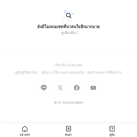
ใครก็ตามไม่สามารถรับประกันผลตอบแทนกำไรหรือรายได้หรือป้อ
งกันการขาดทุนของตัวท่านเองได้นะครับ ผู้ลงทุนทุกท่านควรบริหา
รจัดการเงินทุน กำหนดความเสี่ยงและผลกระทบที่ตัวเองรับได้กับตน
เองทุกครั้งก่อนเข้าลงทุนในสินทรัพย์นั้นๆนะครับ ทีมงานผู้ดูแลกลุ่ม
และผู้ให้สัญญาณจะไม่รับผิดชอบต่อผลกำไรหรือผลขาดทุนที่เกิดขึ้
ยังมีโอเพนแชทที่น่าสนใจอีกมากมาย
นจากการตัดสินใจลงทุนของผู้ลงทุน เนื่องจากการตัดสินใจลงทุนถือ
ดูเพิ่มเติม
เป็นดุลยพินิจส่วนบุคคลของผู้ลงทุนแต่ละบุคคลนะครับ ลงวันที่30/
062569 ***ลงทุนด้วยความรู้และมีสติเสมอนะครับ ด้วยความปรา
ถณาดีจาก นักเทรดขมังเวทย์ ขอให้ทุกท่านโชคดีและเจริญพรในเม
ตตาธรรมนะครับ
(Open
เกี่ยวกับโอเพนแชท
in
(Open
(Open
(Open
คู่มือผู้ใช้มือใหม่
คู่มือการใช้งานอย่างปลอดภัย
ข้อกำหนดการใช้บริการ
a
in
in
in
Go
Go
Go
new
Go
a
a
a
to
to
to
window)
to
new
new
new
Line
X
Facebook
Youtube
window)
window)
window)
(Open
(Open
(Open
(Open
© LY Corporation
in
in
in
in
a
a
a
a
new
new
new
new
window)
window)
window)
window)
หน้าหลัก
ค้นหา
คู่มือ