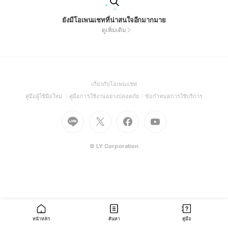
ยังมีโอเพนแชทที่น่าสนใจอีกมากมาย
ดูเพิ่มเติม
(Open
เกี่ยวกับโอเพนแชท
in
(Open
(Open
(Open
คู่มือผู้ใช้มือใหม่
คู่มือการใช้งานอย่างปลอดภัย
ข้อกำหนดการใช้บริการ
a
in
in
in
Go
Go
Go
new
Go
a
a
a
to
to
to
window)
to
new
new
new
Line
X
Facebook
Youtube
window)
window)
window)
(Open
(Open
(Open
(Open
© LY Corporation
in
in
in
in
a
a
a
a
new
new
new
new
window)
window)
window)
window)
หน้าหลัก
ค้นหา
คู่มือ