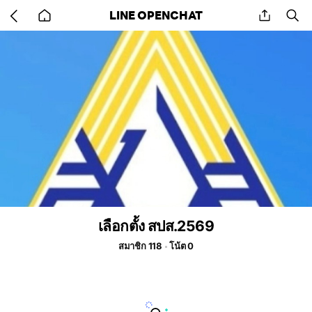
Go
share
se
LINE OPENCHAT
back
to
home
เลือกตั้ง สปส.2569
สมาชิก 118
โน้ต 0