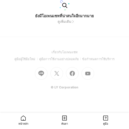
ยังมีโอเพนแชทที่น่าสนใจอีกมากมาย
ดูเพิ่มเติม
(Open
เกี่ยวกับโอเพนแชท
in
(Open
(Open
(Open
คู่มือผู้ใช้มือใหม่
คู่มือการใช้งานอย่างปลอดภัย
ข้อกำหนดการใช้บริการ
a
in
in
in
Go
Go
Go
new
Go
a
a
a
to
to
to
window)
to
new
new
new
Line
X
Facebook
Youtube
window)
window)
window)
(Open
(Open
(Open
(Open
© LY Corporation
in
in
in
in
a
a
a
a
new
new
new
new
window)
window)
window)
window)
หน้าหลัก
ค้นหา
คู่มือ