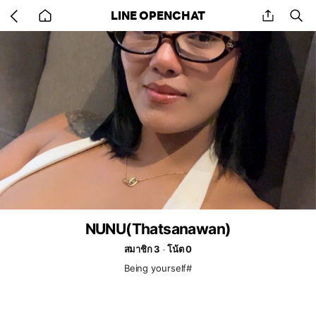
Go
share
se
LINE OPENCHAT
back
to
home
NUNU(Thatsanawan)
สมาชิก 3
โน้ต 0
Being yourself#