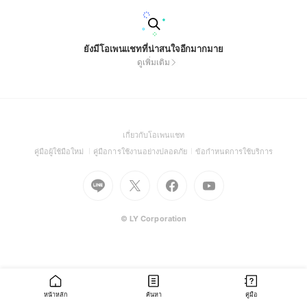
ยังมีโอเพนแชทที่น่าสนใจอีกมากมาย
ดูเพิ่มเติม
(Open
เกี่ยวกับโอเพนแชท
in
(Open
(Open
(Open
คู่มือผู้ใช้มือใหม่
คู่มือการใช้งานอย่างปลอดภัย
ข้อกำหนดการใช้บริการ
a
in
in
in
Go
Go
Go
new
Go
a
a
a
to
to
to
window)
to
new
new
new
Line
X
Facebook
Youtube
window)
window)
window)
(Open
(Open
(Open
(Open
© LY Corporation
in
in
in
in
a
a
a
a
new
new
new
new
window)
window)
window)
window)
หน้าหลัก
ค้นหา
คู่มือ