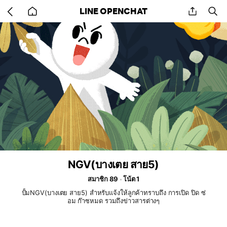
Go
share
se
LINE OPENCHAT
back
to
home
NGV(บางเตย สาย5)
สมาชิก 89
โน้ต 1
ปั้มNGV(บางเตย สาย5) สำหรับแจ้งให้ลูกค้าทราบถึง การเปิด ปิด ซ่
อม ก๊าซหมด รวมถึงข่าวสารต่างๆ