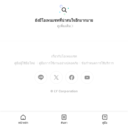
ยังมีโอเพนแชทที่น่าสนใจอีกมากมาย
ดูเพิ่มเติม
(Open
เกี่ยวกับโอเพนแชท
in
(Open
(Open
(Open
คู่มือผู้ใช้มือใหม่
คู่มือการใช้งานอย่างปลอดภัย
ข้อกำหนดการใช้บริการ
a
in
in
in
Go
Go
Go
new
Go
a
a
a
to
to
to
window)
to
new
new
new
Line
X
Facebook
Youtube
window)
window)
window)
(Open
(Open
(Open
(Open
© LY Corporation
in
in
in
in
a
a
a
a
new
new
new
new
window)
window)
window)
window)
หน้าหลัก
ค้นหา
คู่มือ