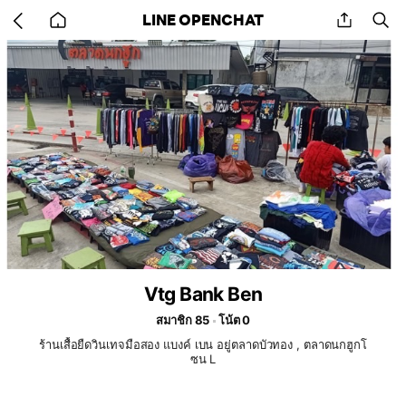
Go
share
se
LINE OPENCHAT
back
to
home
Vtg Bank Ben
สมาชิก 85
โน้ต 0
ร้านเสื้อยืดวินเทจมือสอง แบงค์ เบน อยู่ตลาดบัวทอง , ตลาดนกฮูกโ
ซน L