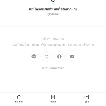
ยังมีโอเพนแชทที่น่าสนใจอีกมากมาย
ดูเพิ่มเติม
(Open
เกี่ยวกับโอเพนแชท
in
(Open
(Open
(Open
คู่มือผู้ใช้มือใหม่
คู่มือการใช้งานอย่างปลอดภัย
ข้อกำหนดการใช้บริการ
a
in
in
in
Go
Go
Go
new
Go
a
a
a
to
to
to
window)
to
new
new
new
Line
X
Facebook
Youtube
window)
window)
window)
(Open
(Open
(Open
(Open
© LY Corporation
in
in
in
in
a
a
a
a
new
new
new
new
window)
window)
window)
window)
หน้าหลัก
ค้นหา
คู่มือ