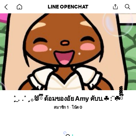
Go
share
se
LINE OPENCHAT
back
to
home
ٍ ٛ . ̫ . ٛ ٍ𓂂🐰ྀི ด้อมของอัย Amy คับบ.☘︎ ݁: ݁ ☘️ྀིྀིྀིྀིྀི
สมาชิก 1
โน้ต 0