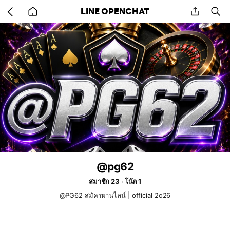
Go
share
se
LINE OPENCHAT
back
to
home
@pg62
สมาชิก 23
โน้ต 1
@PG62 สมัครผ่านไลน์ | official 2o26