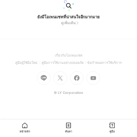
ยังมีโอเพนแชทที่น่าสนใจอีกมากมาย
ดูเพิ่มเติม
(Open
เกี่ยวกับโอเพนแชท
in
(Open
(Open
(Open
คู่มือผู้ใช้มือใหม่
คู่มือการใช้งานอย่างปลอดภัย
ข้อกำหนดการใช้บริการ
a
in
in
in
Go
Go
Go
new
Go
a
a
a
to
to
to
window)
to
new
new
new
Line
X
Facebook
Youtube
window)
window)
window)
(Open
(Open
(Open
(Open
© LY Corporation
in
in
in
in
a
a
a
a
new
new
new
new
window)
window)
window)
window)
หน้าหลัก
ค้นหา
คู่มือ