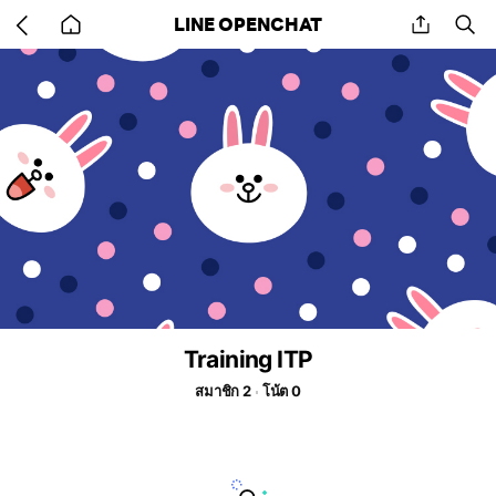
Go
share
se
LINE OPENCHAT
back
to
home
Training ITP
สมาชิก 2
โน้ต 0