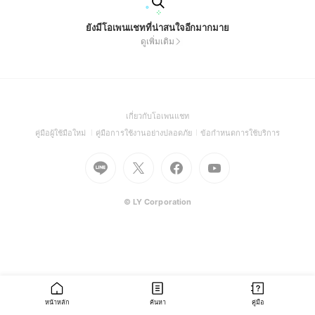
ยังมีโอเพนแชทที่น่าสนใจอีกมากมาย
ดูเพิ่มเติม
(Open
เกี่ยวกับโอเพนแชท
in
(Open
(Open
(Open
คู่มือผู้ใช้มือใหม่
คู่มือการใช้งานอย่างปลอดภัย
ข้อกำหนดการใช้บริการ
a
in
in
in
Go
Go
Go
new
Go
a
a
a
to
to
to
window)
to
new
new
new
Line
X
Facebook
Youtube
window)
window)
window)
(Open
(Open
(Open
(Open
© LY Corporation
in
in
in
in
a
a
a
a
new
new
new
new
window)
window)
window)
window)
หน้าหลัก
ค้นหา
คู่มือ