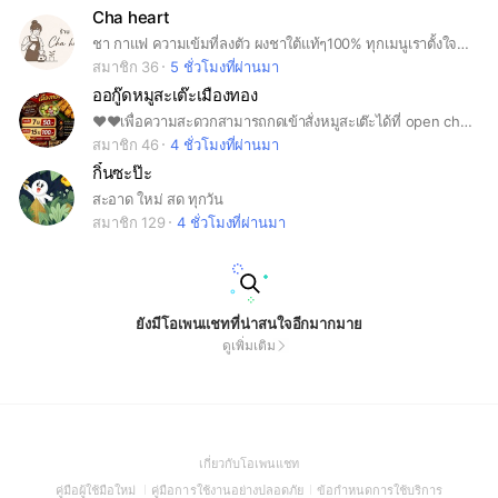
Cha heart
ชา กาแฟ ความเข้มที่ลงตัว ผงชาใต้แท้ๆ100% ทุกเมนูเราตั้งใจชง☕️
สมาชิก 36
5 ชั่วโมงที่ผ่านมา
ออกู๊ดหมูสะเต๊ะเมืองทอง
♥️♥️เพื่อความสะดวกสามารถกดเข้าสั่งหมูสะเต๊ะได้ที่ open chat เลยนะคะ♥️♥️
สมาชิก 46
4 ชั่วโมงที่ผ่านมา
กิ๋นซะป๊ะ
สะอาด ใหม่ สด ทุกวัน
สมาชิก 129
4 ชั่วโมงที่ผ่านมา
ยังมีโอเพนแชทที่น่าสนใจอีกมากมาย
ดูเพิ่มเติม
(Open
เกี่ยวกับโอเพนแชท
in
(Open
(Open
(Open
คู่มือผู้ใช้มือใหม่
คู่มือการใช้งานอย่างปลอดภัย
ข้อกำหนดการใช้บริการ