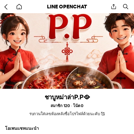
Go
share
se
LINE OPENCHAT
back
to
home
ชาบูหม่าล่าP.P🥘
สมาชิก 120
โน้ต 0
รบกวนใส่เลขห้องหลังชื่อโปรไฟล์ด้วยนะคับ 🥰
โอเพนแชทแนะนำ