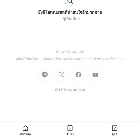
ยังมีโอเพนแชทที่น่าสนใจอีกมากมาย
ดูเพิ่มเติม
(Open
เกี่ยวกับโอเพนแชท
in
(Open
(Open
(Open
คู่มือผู้ใช้มือใหม่
คู่มือการใช้งานอย่างปลอดภัย
ข้อกำหนดการใช้บริการ
a
in
in
in
Go
Go
Go
new
Go
a
a
a
to
to
to
window)
to
new
new
new
Line
X
Facebook
Youtube
window)
window)
window)
(Open
(Open
(Open
(Open
© LY Corporation
in
in
in
in
a
a
a
a
new
new
new
new
window)
window)
window)
window)
หน้าหลัก
ค้นหา
คู่มือ