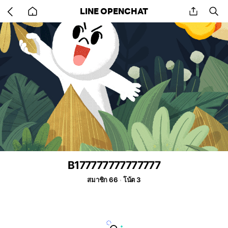
Go
share
se
LINE OPENCHAT
back
to
home
B177777777777777
สมาชิก 66
โน้ต 3