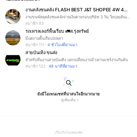
งานคลังชนคลัง FLASH BEST J&T SHOPEE 4W 4WJ 6W 14W
งานขนพัสดุคลังชนคลังจ่ายเงินตามรอบบริษัท 3 วัน วิ่งบ่อยดันเข้ากลุ่ม vip มีสำรองนำมัน ปิดตู้โอน ให้เส้นประจำ งานทั่วประเทศ หางานกลับ หางานไป ทักมาถาม จ่ายตรง ขอคนมีความรับผิดชอบไม่ทิ้งงาน
สมาชิก 83
รถเทรลเลอร์พื้นเรียบ 🚛ส.รุ่งทรัพย์
มีแต่งานพื้นเรียบ3เพลา
สมาชิก 111
4 ชั่วโมงที่ผ่านมา
สายบันเทิง ขนส่ง
สำหรับทีมงานสายบันเทิง แลกเปลี่ยนงานจ้างงานแชร์งานกันคับ
สมาชิก 122
48 นาทีที่ผ่านมา
ยังมีโอเพนแชทที่น่าสนใจอีกมากมาย
ดูเพิ่มเติม
(Open
เกี่ยวกับโอเพนแชท