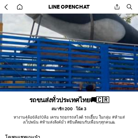
Go
share
se
LINE OPENCHAT
back
to
home
รถขนส่งทั่วประเทศไทย🚚🇨🇷
สมาชิก 200
โน้ต 3
หางาน4ล้อ6ล้อ10ล้อ เครน รถยกรถสไลด์ รถเฮี๊ยบ ในกลุ่ม #ห้ามส่
งเว็ปพนัน #ห้ามส่งลิงค์มั่ว #ยินดีตอนรับเพื่อนๆทุกคน🙏
โอเพนแชทแนะนำ