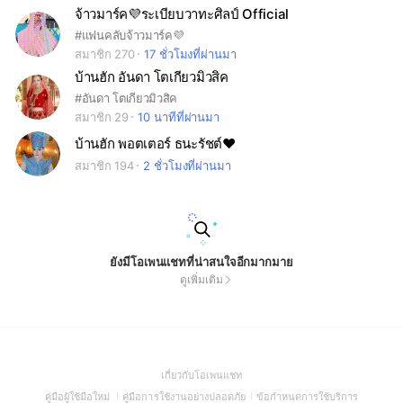
จ้าวมาร์ค💜ระเบียบวาทะศิลป์ Official
#แฟนคลับจ้าวมาร์ค💜
สมาชิก 270
17 ชั่วโมงที่ผ่านมา
บ้านฮัก อันดา โตเกียวมิวสิค
#อันดา โตเกียวมิวสิค
สมาชิก 29
10 นาทีที่ผ่านมา
บ้านฮัก พอตเตอร์ ธนะรัชต์❤️
สมาชิก 194
2 ชั่วโมงที่ผ่านมา
ยังมีโอเพนแชทที่น่าสนใจอีกมากมาย
ดูเพิ่มเติม
(Open
เกี่ยวกับโอเพนแชท
in
(Open
(Open
(Open
คู่มือผู้ใช้มือใหม่
คู่มือการใช้งานอย่างปลอดภัย
ข้อกำหนดการใช้บริการ