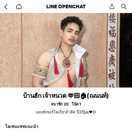
Go
share
se
LINE OPENCHAT
back
to
home
บ้านฮัก เจ้าหนวด 🫶🏻🏠(ณนนท์)
สมาชิก 20
โน้ต 1
แดนซ์เซอร์โตเกียวมิวสิค ปี3🥰🙏❤️🌻
โอเพนแชทแนะนำ