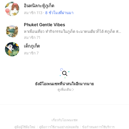
อินทนิลกะทู้ภูเก็ต
สมาชิก 113
8 ชั่วโมงที่ผ่านมา
Phuket Gentle Vibes
หาเพื่อนเที่ยว ทำกิจกรรมในภูเก็ต จะมาคนเดียวก็ได้ #ภูเก็ต #หาเพื่อน #Phuket
สมาชิก 71
เด็กภูเก็ต
สมาชิก 7
ยังมีโอเพนแชทที่น่าสนใจอีกมากมาย
ดูเพิ่มเติม
(Open
เกี่ยวกับโอเพนแชท
in
(Open
(Open
(Open
คู่มือผู้ใช้มือใหม่
คู่มือการใช้งานอย่างปลอดภัย
ข้อกำหนดการใช้บริการ