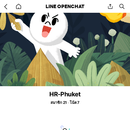
Go
share
se
LINE OPENCHAT
back
to
home
HR-Phuket
สมาชิก 21
โน้ต 7