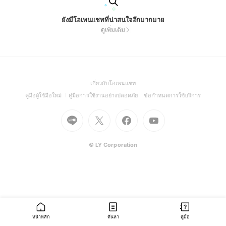
ยังมีโอเพนแชทที่น่าสนใจอีกมากมาย
ดูเพิ่มเติม
(Open
เกี่ยวกับโอเพนแชท
in
(Open
(Open
(Open
คู่มือผู้ใช้มือใหม่
คู่มือการใช้งานอย่างปลอดภัย
ข้อกำหนดการใช้บริการ
a
in
in
in
Go
Go
Go
new
Go
a
a
a
to
to
to
window)
to
new
new
new
Line
X
Facebook
Youtube
window)
window)
window)
(Open
(Open
(Open
(Open
© LY Corporation
in
in
in
in
a
a
a
a
new
new
new
new
window)
window)
window)
window)
หน้าหลัก
ค้นหา
คู่มือ