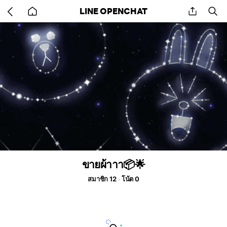
Go
share
se
LINE OPENCHAT
back
to
home
ขายผ้าาา📦🌟
สมาชิก 12
โน้ต 0