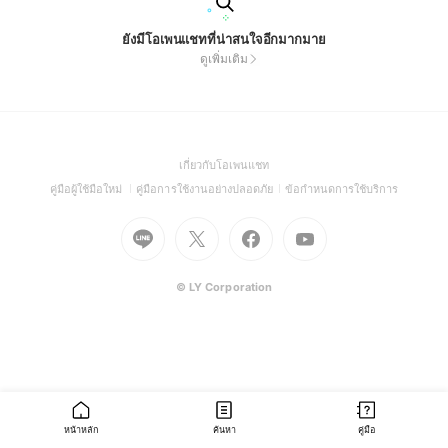
ยังมีโอเพนแชทที่น่าสนใจอีกมากมาย
ดูเพิ่มเติม
(Open
เกี่ยวกับโอเพนแชท
in
(Open
(Open
(Open
คู่มือผู้ใช้มือใหม่
คู่มือการใช้งานอย่างปลอดภัย
ข้อกำหนดการใช้บริการ
a
in
in
in
Go
Go
Go
new
Go
a
a
a
to
to
to
window)
to
new
new
new
Line
X
Facebook
Youtube
window)
window)
window)
(Open
(Open
(Open
(Open
© LY Corporation
in
in
in
in
a
a
a
a
new
new
new
new
window)
window)
window)
window)
หน้าหลัก
ค้นหา
คู่มือ