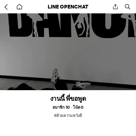
Go
share
se
LINE OPENCHAT
back
to
home
งานนี้ พี่ขอพูด
สมาชิก 10
โน้ต 0
#ด้วยความหวังดี