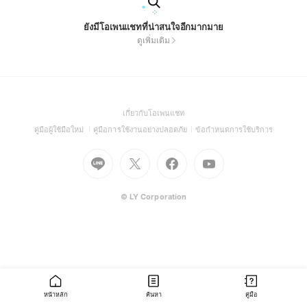
ยังมีโอเพนแชทที่น่าสนใจอีกมากมาย
ดูเพิ่มเติม
(Open
เกี่ยวกับโอเพนแชท
in
(Open
(Open
(Open
คู่มือผู้ใช้มือใหม่
คู่มือการใช้งานอย่างปลอดภัย
ข้อกำหนดการใช้บริการ
a
in
in
in
Go
Go
Go
new
Go
a
a
a
to
to
to
window)
to
new
new
new
Line
X
Facebook
Youtube
window)
window)
window)
(Open
(Open
(Open
(Open
© LY Corporation
in
in
in
in
a
a
a
a
new
new
new
new
window)
window)
window)
window)
หน้าหลัก
ค้นหา
คู่มือ