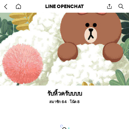
Go
share
se
LINE OPENCHAT
back
to
home
รับหิ้วครับบบบ
สมาชิก 64
โน้ต 8