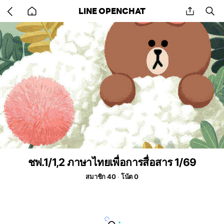
Go
share
se
LINE OPENCHAT
back
to
home
ชฟ.1/1,2 ภาษาไทยเพื่อการสื่อสาร 1/69
สมาชิก 40
โน้ต 0