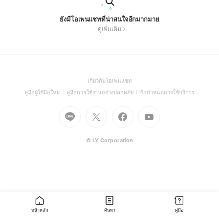
ยังมีโอเพนแชทที่น่าสนใจอีกมากมาย
ดูเพิ่มเติม
(Open
เกี่ยวกับโอเพนแชท
in
(Open
(Open
(Open
คู่มือผู้ใช้มือใหม่
คู่มือการใช้งานอย่างปลอดภัย
ข้อกำหนดการใช้บริการ
a
in
in
in
Go
Go
Go
new
Go
a
a
a
to
to
to
window)
to
new
new
new
Line
X
Facebook
Youtube
window)
window)
window)
(Open
(Open
(Open
(Open
© LY Corporation
in
in
in
in
a
a
a
a
new
new
new
new
window)
window)
window)
window)
หน้าหลัก
ค้นหา
คู่มือ