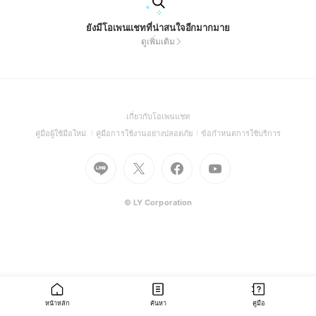
ยังมีโอเพนแชทที่น่าสนใจอีกมากมาย
ดูเพิ่มเติม
(Open
เกี่ยวกับโอเพนแชท
in
(Open
(Open
(Open
คู่มือผู้ใช้มือใหม่
คู่มือการใช้งานอย่างปลอดภัย
ข้อกำหนดการใช้บริการ
a
in
in
in
Go
Go
Go
new
Go
a
a
a
to
to
to
window)
to
new
new
new
Line
X
Facebook
Youtube
window)
window)
window)
(Open
(Open
(Open
(Open
© LY Corporation
in
in
in
in
a
a
a
a
new
new
new
new
window)
window)
window)
window)
หน้าหลัก
ค้นหา
คู่มือ