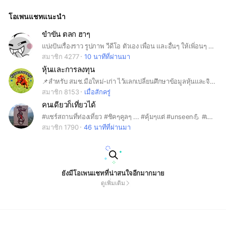
คีย #ทัวร์อินเดีย #ทัวร์จอร์เจีย #บริษัททัวร์แนะนำ #เที่ยวต่างประเ
ทศ
โอเพนแชทแนะนำ
ขำขัน ตลก ฮาๆ
แบ่งปันเรื่องราว รูปภาพ วีดีโอ ตัวเอง เพื่อน และอื่นๆ ให้เพิ่อนๆ ได้รับชม และอารมณ์ดีไปด้วยกัน
สมาชิก 4277
10 นาทีที่ผ่านมา
หุ้นและการลงทุน
📌สำหรับ สมช.มือใหม่-เก่า ไว้แลกเปลี่ยนศึกษาข้อมูลหุ้นและจิตวิทยาการลงทุน #Mindset #หุ้น #ipo #คริปโต #crypto #forex #ฟอเรก #กราฟ #เทรด #trade #มือใหม่ #รายใหญ่ #smartmoney #warant #DW #เดย์เทรด #หุ้นซิ่ง #ซิ่ง #daytrade #vi #hybrid #รันเทรนด์ #การบ้าน #tradingview #efin #รวมพล
สมาชิก 8153
เมื่อสักครู่
คนเดียวก็เที่ยวได้
#แชร์สถานที่ท่องเที่ยว #ชิคๆคูลๆ ... #คุ้มๆแต่ #unseen💪 #เที่ยวทั่วไทย #เที่ยวคนเดียว #เที่ยวเป้นกลุ่ม #หาเพื่อนเที่ยว #เที่ยวไปเรื่อย #สถานที่เที่ยว #มิตรภาพ #เพื่อนร่วมทาง
สมาชิก 1790
46 นาทีที่ผ่านมา
ยังมีโอเพนแชทที่น่าสนใจอีกมากมาย
ดูเพิ่มเติม