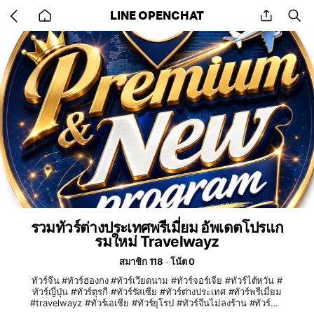
Go
share
se
LINE OPENCHAT
back
to
home
รวมทัวร์ต่างประเทศพรีเมี่ยม อัพเดตโปรแก
รมใหม่ Travelwayz
สมาชิก 118
โน้ต 0
ทัวร์จีน #ทัวร์ฮ่องกง #ทัวร์เวียดนาม #ทัวร์จอร์เจีย #ทัวร์ไต้หวัน #
ทัวร์ญี่ปุ่น #ทัวร์ตุรกี #ทัวร์รัสเซีย #ทัวร์ต่างประเทศ #ทัวร์พรีเมี่ยม
#travelwayz #ทัวร์เอเชีย #ทัวร์ยุโรป #ทัวร์จีนไม่ลงร้าน #ทัวร์ตุรเ