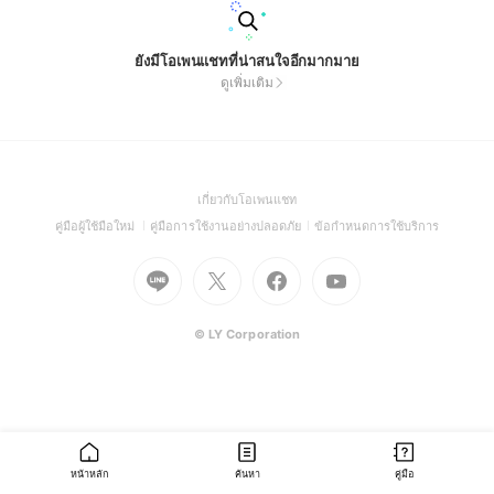
ยังมีโอเพนแชทที่น่าสนใจอีกมากมาย
ดูเพิ่มเติม
(Open
เกี่ยวกับโอเพนแชท
in
(Open
(Open
(Open
คู่มือผู้ใช้มือใหม่
คู่มือการใช้งานอย่างปลอดภัย
ข้อกำหนดการใช้บริการ
a
in
in
in
Go
Go
Go
new
Go
a
a
a
to
to
to
window)
to
new
new
new
Line
X
Facebook
Youtube
window)
window)
window)
(Open
(Open
(Open
(Open
© LY Corporation
in
in
in
in
a
a
a
a
new
new
new
new
window)
window)
window)
window)
หน้าหลัก
ค้นหา
คู่มือ