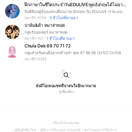
ฝึกภาษาในชีวิตประจำวันEDULIVE:พูดอังกฤษได้ไม่อายใคร
ยินดีต้อนสู่ห้องแลกเปลี่ยนภาษาอังกฤษ กับ EDULIVE เราจะแบ่งปันความรู้ภาษาอังกฤษตั้งแต่วัยเด็ก วันเรียน ไปจนถึงวัยทำงาน เพื่อให้เพื่อนๆ พี่ๆ น้องๆ ได้มาพัฒนาภาษาอังกฤษด้วยกันวันละนิด สะสมไปเรื่อยๆ ครับ และแนะนำ Application พัฒนาภาษาอังกฤษกันนะครับ *งดเว้นการคุยเรื่องการเมือง,การลงทุนโดยเด็ดขาด* พูดภาษาอังกฤษได้ไม่อายใคร ไปกับ EDULIVE สถาบันสอนภาษาอังกฤษออนไลน์แบบสดกับคุณครูชาวต่างชาติ
สมาชิก 6155
3 ชั่วโมงที่ผ่านมา
ปาล์ม&ด้า หมาล่าทอด
กลุ่มรับออเดอร์ หมาล่าทอด
สมาชิก 101
1 ชั่วโมงที่ผ่านมา
Chula Dek 69 70 71 72
กลุ่มสำหรับคนที่อยากเข้าจุฬา dek 67 68 69 CU107 CU108
สมาชิก 9345
ยังมีโอเพนแชทที่น่าสนใจอีกมากมาย
ดูเพิ่มเติม
(Open
เกี่ยวกับโอเพนแชท
in
(Open
(Open
(Open
คู่มือผู้ใช้มือใหม่
คู่มือการใช้งานอย่างปลอดภัย
ข้อกำหนดการใช้บริการ