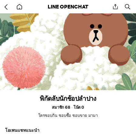
Go
share
se
LINE OPENCHAT
back
to
home
พิกัดลับนักช้อปลำปาง
สมาชิก 68
โน้ต 0
ใครชอบกิน ชอบซื้อ ชอบขาย มามา
โอเพนแชทแนะนำ