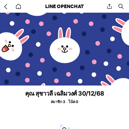
Go
share
se
LINE OPENCHAT
back
to
home
คุณ สุชาวลี เฉลิมวงศ์ 30/12/68
สมาชิก 3
โน้ต 0