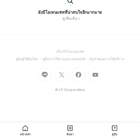
ยังมีโอเพนแชทที่น่าสนใจอีกมากมาย
ดูเพิ่มเติม
(Open
เกี่ยวกับโอเพนแชท
in
(Open
(Open
(Open
คู่มือผู้ใช้มือใหม่
คู่มือการใช้งานอย่างปลอดภัย
ข้อกำหนดการใช้บริการ
a
in
in
in
Go
Go
Go
new
Go
a
a
a
to
to
to
window)
to
new
new
new
Line
X
Facebook
Youtube
window)
window)
window)
(Open
(Open
(Open
(Open
© LY Corporation
in
in
in
in
a
a
a
a
new
new
new
new
window)
window)
window)
window)
หน้าหลัก
ค้นหา
คู่มือ