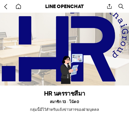
Go
share
se
LINE OPENCHAT
back
to
home
HR นครราชสีมา
สมาชิก 13
โน้ต 0
กลุ่มนี้มีไว้สำหรับแจ้งข่าวสารของฝ่ายบุคคล