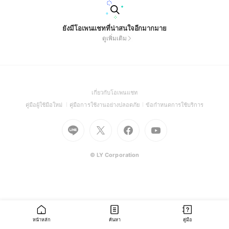
ยังมีโอเพนแชทที่น่าสนใจอีกมากมาย
ดูเพิ่มเติม
(Open
เกี่ยวกับโอเพนแชท
in
(Open
(Open
(Open
คู่มือผู้ใช้มือใหม่
คู่มือการใช้งานอย่างปลอดภัย
ข้อกำหนดการใช้บริการ
a
in
in
in
Go
Go
Go
new
Go
a
a
a
to
to
to
window)
to
new
new
new
Line
X
Facebook
Youtube
window)
window)
window)
(Open
(Open
(Open
(Open
© LY Corporation
in
in
in
in
a
a
a
a
new
new
new
new
window)
window)
window)
window)
หน้าหลัก
ค้นหา
คู่มือ