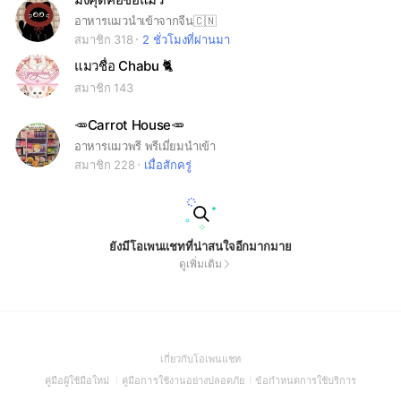
อาหารแมวนำเข้าจากจีน🇨🇳
สมาชิก 318
2 ชั่วโมงที่ผ่านมา
แมวชื่อ Chabu 🐈
สมาชิก 143
🥕Carrot House🥕
อาหารแมวพรี พรีเมี่ยมนำเข้า
สมาชิก 228
เมื่อสักครู่
ยังมีโอเพนแชทที่น่าสนใจอีกมากมาย
ดูเพิ่มเติม
(Open
เกี่ยวกับโอเพนแชท
in
(Open
(Open
(Open
คู่มือผู้ใช้มือใหม่
คู่มือการใช้งานอย่างปลอดภัย
ข้อกำหนดการใช้บริการ
a
in
in
in