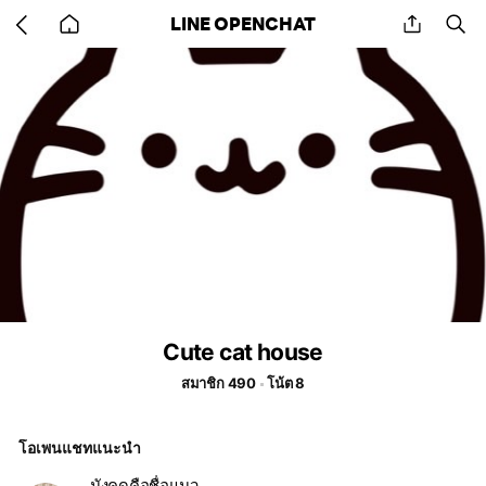
Go
share
se
LINE OPENCHAT
back
to
home
Cute cat house
สมาชิก 490
โน้ต 8
โอเพนแชทแนะนำ
มังคุดคือชื่อแมว