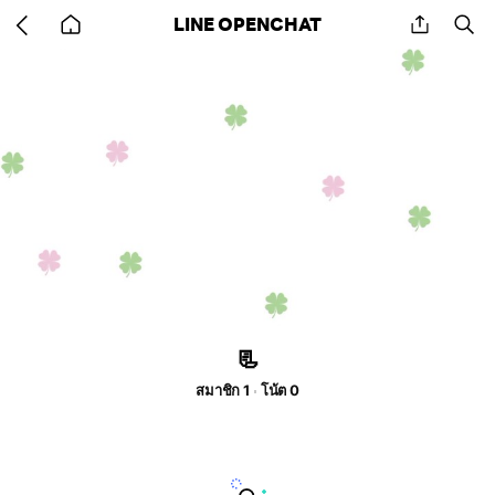
Go
share
se
LINE OPENCHAT
back
to
home
📃
สมาชิก 1
โน้ต 0