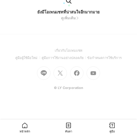
ยังมีโอเพนแชทที่น่าสนใจอีกมากมาย
ดูเพิ่มเติม
(Open
เกี่ยวกับโอเพนแชท
in
(Open
(Open
(Open
คู่มือผู้ใช้มือใหม่
คู่มือการใช้งานอย่างปลอดภัย
ข้อกำหนดการใช้บริการ
a
in
in
in
Go
Go
Go
new
Go
a
a
a
to
to
to
window)
to
new
new
new
Line
X
Facebook
Youtube
window)
window)
window)
(Open
(Open
(Open
(Open
© LY Corporation
in
in
in
in
a
a
a
a
new
new
new
new
window)
window)
window)
window)
หน้าหลัก
ค้นหา
คู่มือ