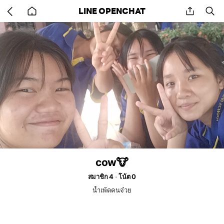
Go
share
se
LINE OPENCHAT
back
to
home
cow🐮
สมาชิก 4
โน้ต 0
น้ำเพ้ดคนจ๋วย