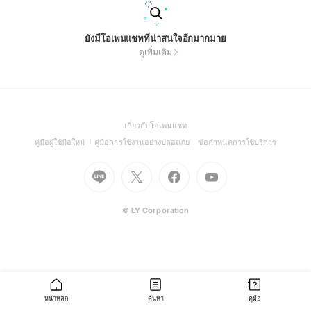
ยังมีโอเพนแชทที่น่าสนใจอีกมากมาย
ดูเพิ่มเติม
(Open
เกี่ยวกับโอเพนแชท
in
(Open
(Open
(Open
คู่มือผู้ใช้มือใหม่
คู่มือการใช้งานอย่างปลอดภัย
ข้อกำหนดการใช้บริการ
a
in
in
in
Go
Go
Go
new
Go
a
a
a
to
to
to
window)
to
new
new
new
Line
X
Facebook
Youtube
window)
window)
window)
(Open
(Open
(Open
(Open
© LY Corporation
in
in
in
in
a
a
a
a
new
new
new
new
window)
window)
window)
window)
หน้าหลัก
ค้นหา
คู่มือ