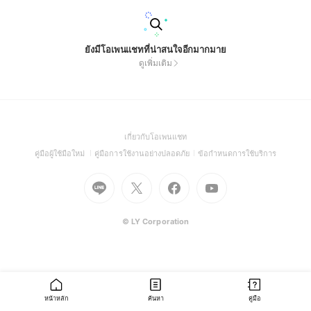
ยังมีโอเพนแชทที่น่าสนใจอีกมากมาย
ดูเพิ่มเติม
(Open
เกี่ยวกับโอเพนแชท
in
(Open
(Open
(Open
คู่มือผู้ใช้มือใหม่
คู่มือการใช้งานอย่างปลอดภัย
ข้อกำหนดการใช้บริการ
a
in
in
in
Go
Go
Go
new
Go
a
a
a
to
to
to
window)
to
new
new
new
Line
X
Facebook
Youtube
window)
window)
window)
(Open
(Open
(Open
(Open
© LY Corporation
in
in
in
in
a
a
a
a
new
new
new
new
window)
window)
window)
window)
หน้าหลัก
ค้นหา
คู่มือ