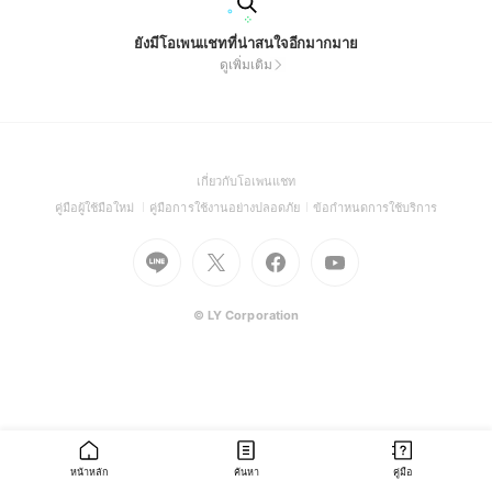
ยังมีโอเพนแชทที่น่าสนใจอีกมากมาย
ดูเพิ่มเติม
(Open
เกี่ยวกับโอเพนแชท
in
(Open
(Open
(Open
คู่มือผู้ใช้มือใหม่
คู่มือการใช้งานอย่างปลอดภัย
ข้อกำหนดการใช้บริการ
a
in
in
in
Go
Go
Go
new
Go
a
a
a
to
to
to
window)
to
new
new
new
Line
X
Facebook
Youtube
window)
window)
window)
(Open
(Open
(Open
(Open
© LY Corporation
in
in
in
in
a
a
a
a
new
new
new
new
window)
window)
window)
window)
หน้าหลัก
ค้นหา
คู่มือ