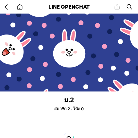
Go
share
se
LINE OPENCHAT
back
to
home
ม.2
สมาชิก 2
โน้ต 0