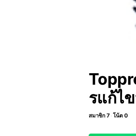
Toppr
รแก้ไ
สมาชิก 7
โน้ต 0