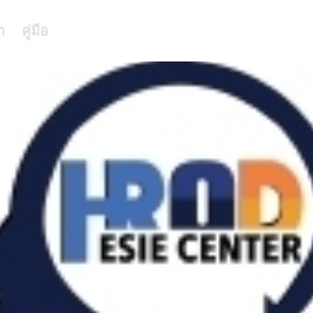
า
คู่มือ