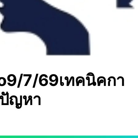
o9/7/69เทคนิคกา
ขปัญหา