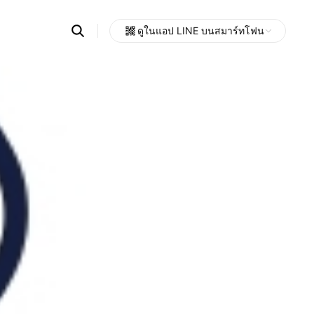
Search
ดูในแอป LINE บนสมาร์ทโฟน
OpenChats
Open
or
search
messages
area