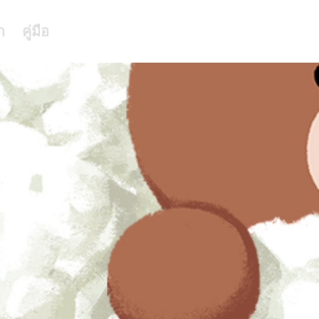
า
คู่มือ