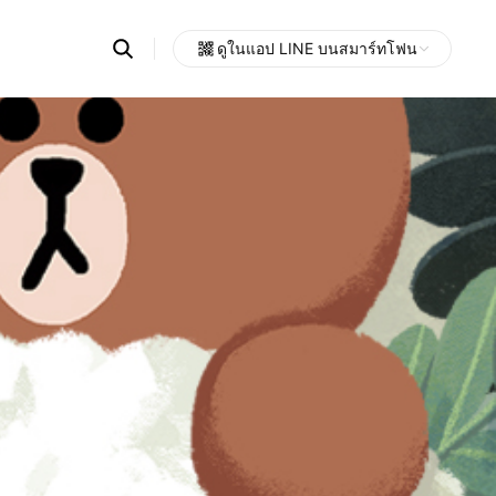
Search
ดูในแอป LINE บนสมาร์ทโฟน
OpenChats
Open
or
search
messages
area