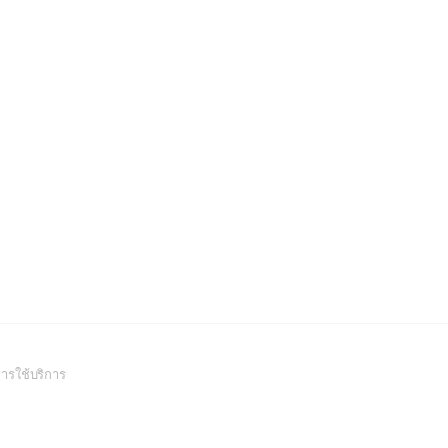
(Open
ารใช้บริการ
in
a
new