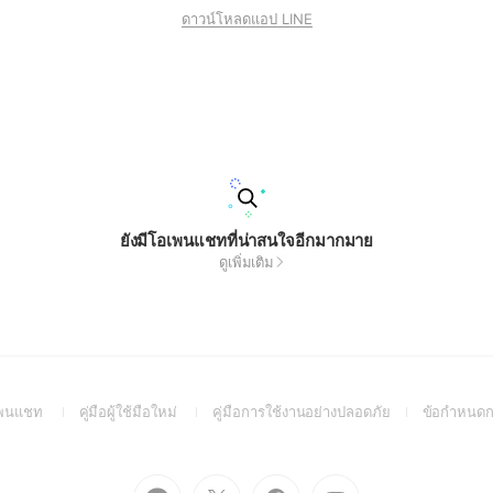
ดาวน์โหลดแอป LINE
ยังมีโอเพนแชทที่น่าสนใจอีกมากมาย
ดูเพิ่มเติม
(Open
(Open
(Open
อเพนแชท
คู่มือผู้ใช้มือใหม่
คู่มือการใช้งานอย่างปลอดภัย
ข้อกำหนดก
in
in
in
a
a
a
new
new
new
Go
Go
Go
Go