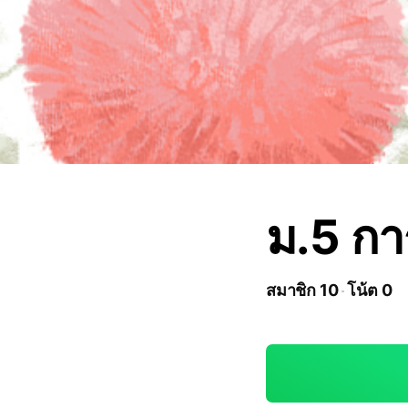
ม.5 กา
สมาชิก 10
โน้ต 0