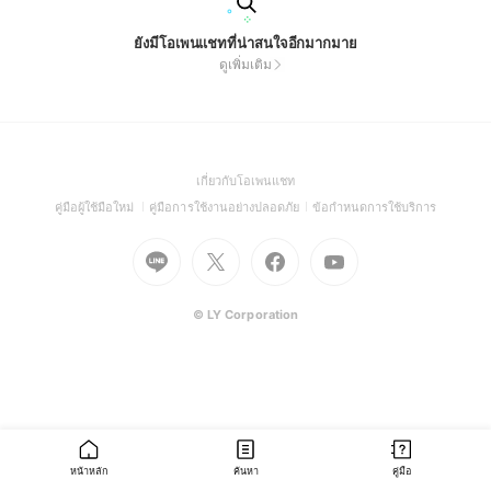
ยังมีโอเพนแชทที่น่าสนใจอีกมากมาย
ดูเพิ่มเติม
(Open
เกี่ยวกับโอเพนแชท
in
(Open
(Open
(Open
คู่มือผู้ใช้มือใหม่
คู่มือการใช้งานอย่างปลอดภัย
ข้อกำหนดการใช้บริการ
a
in
in
in
Go
Go
Go
new
Go
a
a
a
to
to
to
window)
to
new
new
new
Line
X
Facebook
Youtube
window)
window)
window)
(Open
(Open
(Open
(Open
© LY Corporation
in
in
in
in
a
a
a
a
new
new
new
new
window)
window)
window)
window)
หน้าหลัก
ค้นหา
คู่มือ