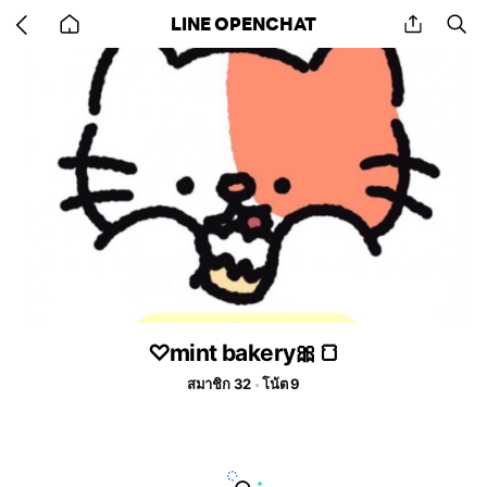
Go
share
se
LINE OPENCHAT
back
to
home
♡mint bakery🎀🍞
สมาชิก 32
โน้ต 9