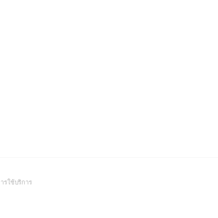
(Open
ารใช้บริการ
in
a
new