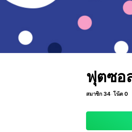
ฟุตซอล
สมาชิก 34
โน้ต 0