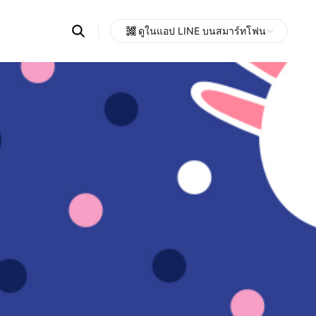
Search
ดูในแอป LINE บนสมาร์ทโฟน
OpenChats
Open
or
search
messages
area