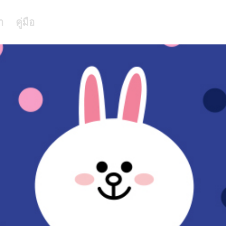
า
คู่มือ