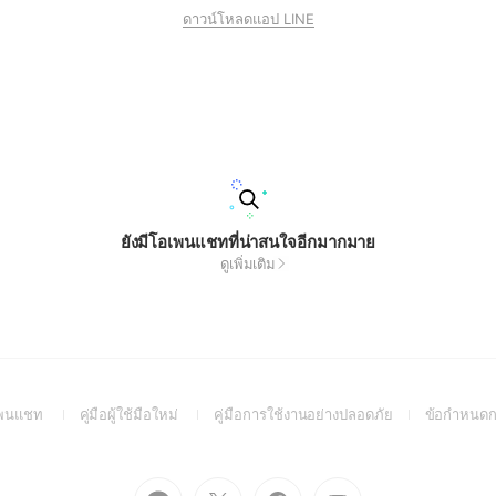
ดาวน์โหลดแอป LINE
ยังมีโอเพนแชทที่น่าสนใจอีกมากมาย
ดูเพิ่มเติม
(Open
(Open
(Open
อเพนแชท
คู่มือผู้ใช้มือใหม่
คู่มือการใช้งานอย่างปลอดภัย
ข้อกำหนดก
in
in
in
a
a
a
new
new
new
Go
Go
Go
Go