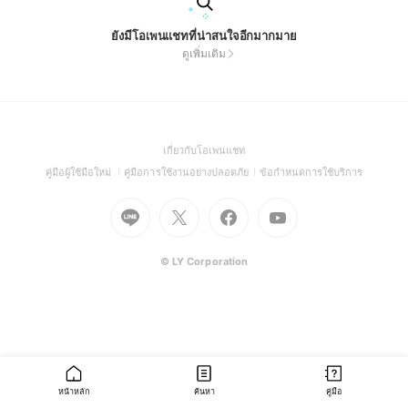
ยังมีโอเพนแชทที่น่าสนใจอีกมากมาย
ดูเพิ่มเติม
(Open
เกี่ยวกับโอเพนแชท
in
(Open
(Open
(Open
คู่มือผู้ใช้มือใหม่
คู่มือการใช้งานอย่างปลอดภัย
ข้อกำหนดการใช้บริการ
a
in
in
in
Go
Go
Go
new
Go
a
a
a
to
to
to
window)
to
new
new
new
Line
X
Facebook
Youtube
window)
window)
window)
(Open
(Open
(Open
(Open
© LY Corporation
in
in
in
in
a
a
a
a
new
new
new
new
window)
window)
window)
window)
หน้าหลัก
ค้นหา
คู่มือ