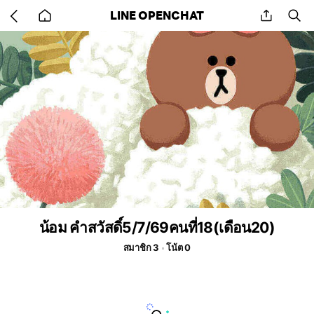
Go
share
se
LINE OPENCHAT
back
to
home
น้อม คำสวัสดิ์5/7/69คนที่18(เดือน20)
สมาชิก 3
โน้ต 0