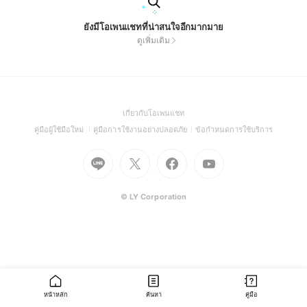
ยังมีโอเพนแชทที่น่าสนใจอีกมากมาย
ดูเพิ่มเติม
(Open
เกี่ยวกับโอเพนแชท
in
(Open
(Open
(Open
คู่มือผู้ใช้มือใหม่
คู่มือการใช้งานอย่างปลอดภัย
ข้อกำหนดการใช้บริการ
a
in
in
in
Go
Go
Go
new
Go
a
a
a
to
to
to
window)
to
new
new
new
Line
X
Facebook
Youtube
window)
window)
window)
(Open
(Open
(Open
(Open
© LY Corporation
in
in
in
in
a
a
a
a
new
new
new
new
window)
window)
window)
window)
หน้าหลัก
ค้นหา
คู่มือ