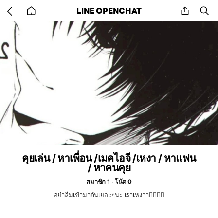
Go
share
se
LINE OPENCHAT
back
to
home
คุยเล่น / หาเพื่อน /เมคไอจี /เหงา / หาแฟน
/ หาคนคุย
สมาชิก 1
โน้ต 0
อย่าลืมเข้ามากันเยอะๆนะ เราเหงาา👉🏻👈🏻