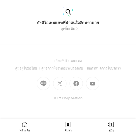
ยังมีโอเพนแชทที่น่าสนใจอีกมากมาย
ดูเพิ่มเติม
(Open
เกี่ยวกับโอเพนแชท
in
(Open
(Open
(Open
คู่มือผู้ใช้มือใหม่
คู่มือการใช้งานอย่างปลอดภัย
ข้อกำหนดการใช้บริการ
a
in
in
in
Go
Go
Go
new
Go
a
a
a
to
to
to
window)
to
new
new
new
Line
X
Facebook
Youtube
window)
window)
window)
(Open
(Open
(Open
(Open
© LY Corporation
in
in
in
in
a
a
a
a
new
new
new
new
window)
window)
window)
window)
หน้าหลัก
ค้นหา
คู่มือ