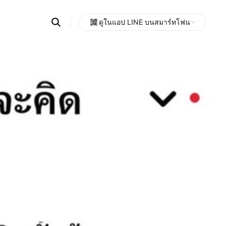
Search
ดูในแอป LINE บนสมาร์ทโฟน
OpenChats
Open
or
search
messages
area