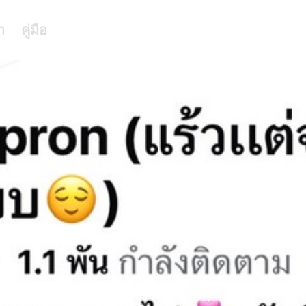
า
คู่มือ