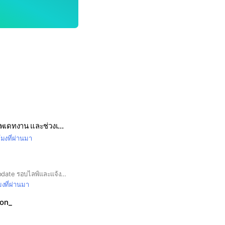
Prnonimon กลุ่มอัพเดทงาน และช่วงเวลาไลฟ์สด👗
โมงที่ผ่านมา
สวัสดีค่ะลูกค้า⭐️🌸 Update รอบไลฟ์และแจ้งเลขที่พัสดุที่นี่น้า
มงที่ผ่านมา
ion_