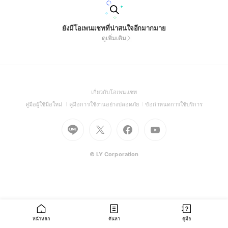
ยังมีโอเพนแชทที่น่าสนใจอีกมากมาย
ดูเพิ่มเติม
(Open
เกี่ยวกับโอเพนแชท
in
(Open
(Open
(Open
คู่มือผู้ใช้มือใหม่
คู่มือการใช้งานอย่างปลอดภัย
ข้อกำหนดการใช้บริการ
a
in
in
in
Go
Go
Go
new
Go
a
a
a
to
to
to
window)
to
new
new
new
Line
X
Facebook
Youtube
window)
window)
window)
(Open
(Open
(Open
(Open
© LY Corporation
in
in
in
in
a
a
a
a
new
new
new
new
window)
window)
window)
window)
หน้าหลัก
ค้นหา
คู่มือ