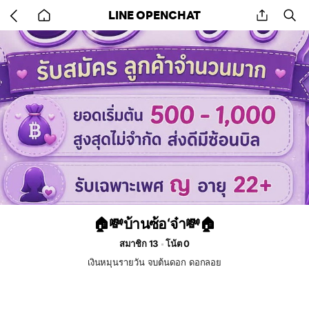
Go
share
se
LINE OPENCHAT
back
to
home
🏠💸บ้านซ้อ‘จ๋า💸🏠
สมาชิก 13
โน้ต 0
เงินหมุนรายวัน จบต้นดอก ดอกลอย