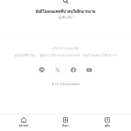
ยังมีโอเพนแชทที่น่าสนใจอีกมากมาย
ดูเพิ่มเติม
(Open
เกี่ยวกับโอเพนแชท
in
(Open
(Open
(Open
คู่มือผู้ใช้มือใหม่
คู่มือการใช้งานอย่างปลอดภัย
ข้อกำหนดการใช้บริการ
a
in
in
in
Go
Go
Go
new
Go
a
a
a
to
to
to
window)
to
new
new
new
Line
X
Facebook
Youtube
window)
window)
window)
(Open
(Open
(Open
(Open
© LY Corporation
in
in
in
in
a
a
a
a
new
new
new
new
window)
window)
window)
window)
หน้าหลัก
ค้นหา
คู่มือ