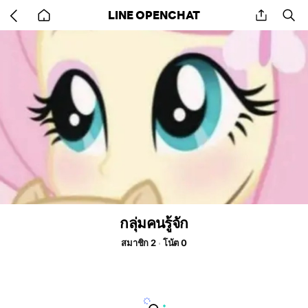
Go
share
se
LINE OPENCHAT
back
to
home
กลุ่มคนรู้จัก
สมาชิก 2
โน้ต 0