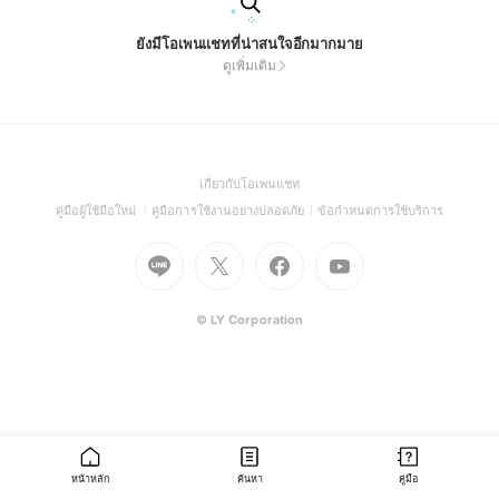
ยังมีโอเพนแชทที่น่าสนใจอีกมากมาย
ดูเพิ่มเติม
(Open
เกี่ยวกับโอเพนแชท
in
(Open
(Open
(Open
คู่มือผู้ใช้มือใหม่
คู่มือการใช้งานอย่างปลอดภัย
ข้อกำหนดการใช้บริการ
a
in
in
in
Go
Go
Go
new
Go
a
a
a
to
to
to
window)
to
new
new
new
Line
X
Facebook
Youtube
window)
window)
window)
(Open
(Open
(Open
(Open
© LY Corporation
in
in
in
in
a
a
a
a
new
new
new
new
window)
window)
window)
window)
หน้าหลัก
ค้นหา
คู่มือ