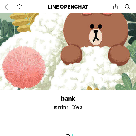
Go
share
se
LINE OPENCHAT
back
to
home
bank
สมาชิก 1
โน้ต 0