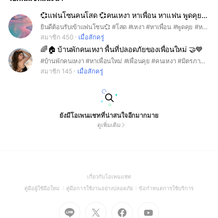
💞แฟนโซนคนโสด 💞คนเหงา หาเพื่อน หาแฟน พูดคุย 💖
ยินดีต้อนรับเข้าแฟนโซน💞 #โสด #เหงา #หาเพื่อน #พูดคุย #หามิตรภาพ #หาคู่ (ก่อนเข้ามาใส่รูปให้ด้วยนะครับ)
สมาชิก 450
เมื่อสักครู่
🌈🏠 บ้านพักคนเหงา พื้นที่ปลอดภัยของเพื่อนใหม่ 🤝💙
#บ้านพักคนเหงา #หาเพื่อนใหม่ #เพื่อนคุย #คนเหงา #มิตรภาพดีๆ #คุยเล่นได้ #ระบายได้ #ยินดีต้อนรับสมาชิกใหม่ #อยู่ด้วยกันอย่างสบายใจ #SafeSpace #NewFriends #Friendship
สมาชิก 145
เมื่อสักครู่
ยังมีโอเพนแชทที่น่าสนใจอีกมากมาย
ดูเพิ่มเติม
(Open
เกี่ยวกับโอเพนแชท
in
(Open
(Open
(Open
คู่มือผู้ใช้มือใหม่
คู่มือการใช้งานอย่างปลอดภัย
ข้อกำหนดการใช้บริการ
a
in
in
in
Go
Go
Go
new
Go
a
a
a
to
to
to
window)
to
new
new
new