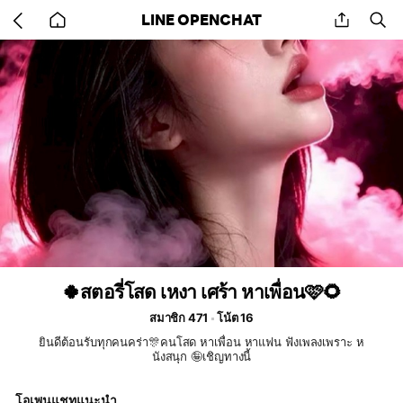
Go
share
se
LINE OPENCHAT
back
to
home
🍀สตอรี่โสด เหงา เศร้า หาเพื่อน🩷🌻
สมาชิก 471
โน้ต 16
ยินดีต้อนรับทุกคนคร่า🎊คนโสด หาเพื่อน หาแฟน ฟังเพลงเพราะ ห
นังสนุก 🤪เชิญทางนี้
โอเพนแชทแนะนำ