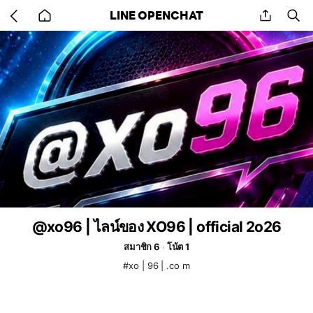
Go
share
se
LINE OPENCHAT
back
to
home
@xo96 | ไลน์ของ XO96 | official 2o26
สมาชิก 6
โน้ต 1
#xo | 96 | .co m