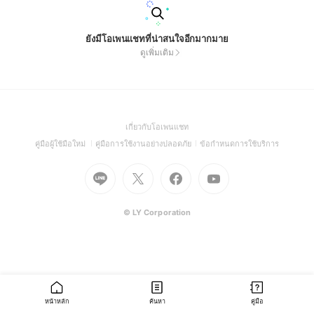
ยังมีโอเพนแชทที่น่าสนใจอีกมากมาย
ดูเพิ่มเติม
(Open
เกี่ยวกับโอเพนแชท
in
(Open
(Open
(Open
คู่มือผู้ใช้มือใหม่
คู่มือการใช้งานอย่างปลอดภัย
ข้อกำหนดการใช้บริการ
a
in
in
in
Go
Go
Go
new
Go
a
a
a
to
to
to
window)
to
new
new
new
Line
X
Facebook
Youtube
window)
window)
window)
(Open
(Open
(Open
(Open
© LY Corporation
in
in
in
in
a
a
a
a
new
new
new
new
window)
window)
window)
window)
หน้าหลัก
ค้นหา
คู่มือ